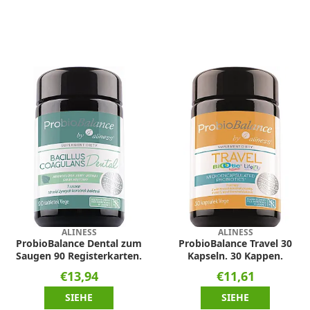
ALINESS
ALINESS
ProbioBalance Dental zum
ProbioBalance Travel 30
Saugen 90 Registerkarten.
Kapseln. 30 Kappen.
€13,94
€11,61
SIEHE
SIEHE