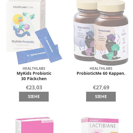
HEALTHLABS
HEALTHLABS
MyKids Probiotic
ProbioticMe 60 Kappen.
30 Päckchen
€23,03
€27,69
SIEHE
SIEHE