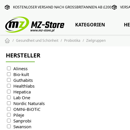
KOSTENLOSER VERSAND NACH GROSSBRITANNIEN AB £200
VERS
KATEGORIEN
HE
Gesundheit und Schönheit
Probiotika
Zielgruppen
HERSTELLER
Aliness
Bio-kult
Guthabits
Healthlabs
Hepatica
Lab One
Nordic Naturals
OMNi-BiOTiC
Pileje
Sanprobi
Swanson