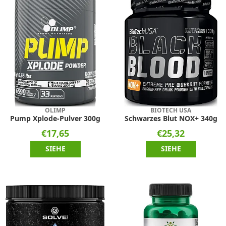
OLIMP
BIOTECH USA
Pump Xplode-Pulver 300g
Schwarzes Blut NOX+ 340g
€17,65
€25,32
SIEHE
SIEHE