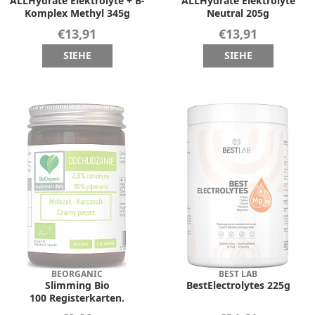
ALLHydrate Elektrolyte + B-
ALLHydrate Elektrolyte
Komplex Methyl 345g
Neutral 205g
€13,91
€13,91
SIEHE
SIEHE
BEORGANIC
BEST LAB
Slimming Bio
BestElectrolytes 225g
100 Registerkarten.