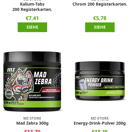
Kalium-Tabs
Chrom 200 Registerkarten.
200 Registerkarten.
€7,41
€5,78
SIEHE
SIEHE
MZ-STORE
MZ-STORE
Mad Zebra 300g
Energy-Drink-Pulver 200g
€13,70
€18,35