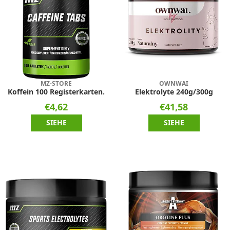
MZ-STORE
OWNWAI
Koffein 100 Registerkarten.
Elektrolyte 240g/300g
€4,62
€41,58
SIEHE
SIEHE