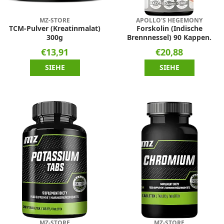
MZ-STORE
APOLLO'S HEGEMONY
TCM-Pulver (Kreatinmalat)
Forskolin (Indische
300g
Brennnessel) 90 Kappen.
€13,91
€20,88
SIEHE
SIEHE
MZ-STORE
MZ-STORE