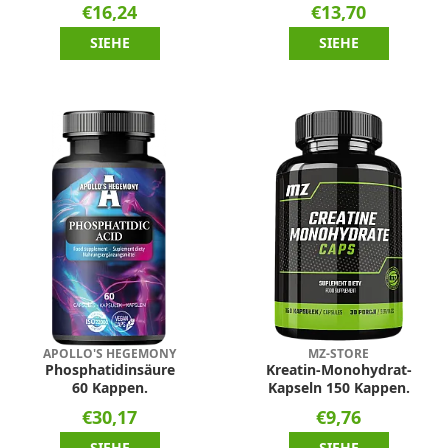
€16,24
€13,70
SIEHE
SIEHE
APOLLO'S HEGEMONY
MZ-STORE
Phosphatidinsäure
Kreatin-Monohydrat-
60 Kappen.
Kapseln 150 Kappen.
€30,17
€9,76
SIEHE
SIEHE