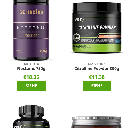
NOCTUA
MZ-STORE
Noctonic 750g
Citrulline Powder 300g
€18,35
€11,38
SIEHE
SIEHE