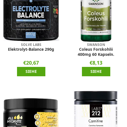
SOLVE LABS
SWANSON
Elektrolyt-Balance 290g
Coleus Forskohlii
400mg 60 Kapseln.
€20,67
€8,13
SIEHE
SIEHE