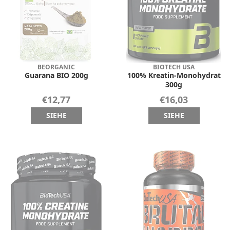
BEORGANIC
BIOTECH USA
Guarana BIO 200g
100% Kreatin-Monohydrat
300g
€12,77
€16,03
SIEHE
SIEHE