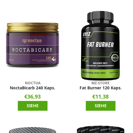
NOCTUA
MZ-STORE
NoctaBicarb 240 Kaps.
Fat Burner 120 Kaps.
€36,93
€11,38
SIEHE
SIEHE