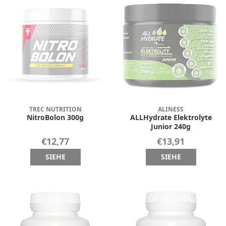
TREC NUTRITION
ALINESS
NitroBolon 300g
ALLHydrate Elektrolyte
Junior 240g
€12,77
€13,91
SIEHE
SIEHE