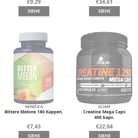
€9,29
€34,61
SIEHE
SIEHE
HEPATICA
OLIMP
Bittere Melone 180 Kappen.
Creatine Mega Caps
400 kaps.
€7,43
€22,04
SIEHE
SIEHE