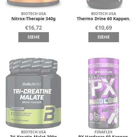
BIOTECH USA
BIOTECH USA
Nitrox-Therapie 340g
Thermo Drine 60 Kappen.
€16,72
€10,69
SIEHE
SIEHE
BIOTECH USA
FINAFLEX
Tri-Kreatin-Malat 300g
PX Hardcore 60 Kappen.