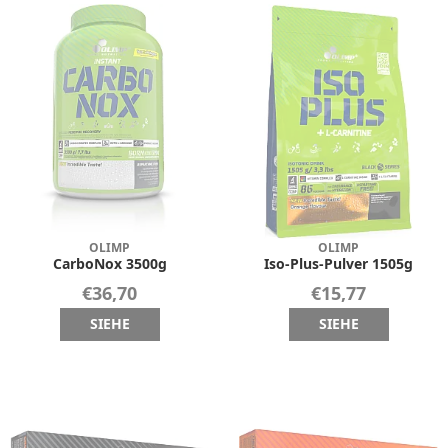
OLIMP
OLIMP
CarboNox 3500g
Iso-Plus-Pulver 1505g
€36,70
€15,77
SIEHE
SIEHE