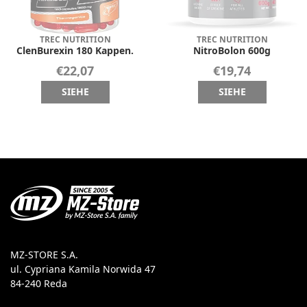
TREC NUTRITION
TREC NUTRITION
ClenBurexin 180 Kappen.
NitroBolon 600g
€22,07
€19,74
SIEHE
SIEHE
MZ-STORE S.A.
ul. Cypriana Kamila Norwida 47
84-240 Reda