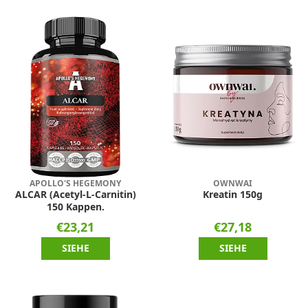
APOLLO'S HEGEMONY
OWNWAI
ALCAR (Acetyl-L-Carnitin)
Kreatin 150g
150 Kappen.
€23,21
€27,18
SIEHE
SIEHE