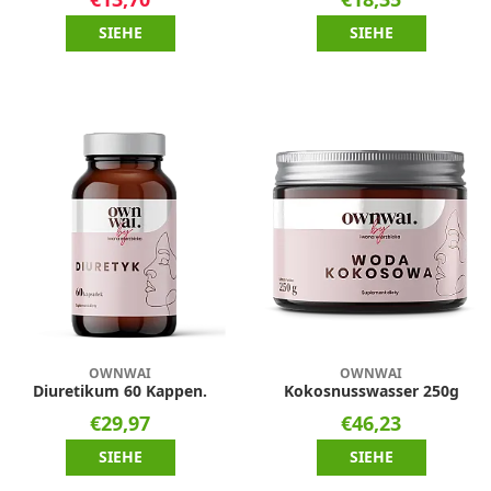
SIEHE
SIEHE
OWNWAI
OWNWAI
Diuretikum 60 Kappen.
Kokosnusswasser 250g
€29,97
€46,23
SIEHE
SIEHE