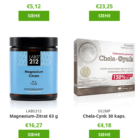
€5,12
€23,25
SIEHE
SIEHE
LABS212
OLIMP
Magnesium-Zitrat 63 g
Chela-Cynk 30 kaps.
€16,27
€4,18
SIEHE
SIEHE