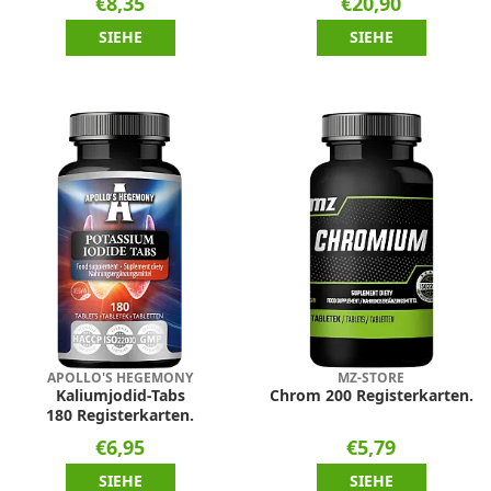
€8,35
€20,90
SIEHE
SIEHE
APOLLO'S HEGEMONY
MZ-STORE
Kaliumjodid-Tabs
Chrom 200 Registerkarten.
180 Registerkarten.
€6,95
€5,79
SIEHE
SIEHE