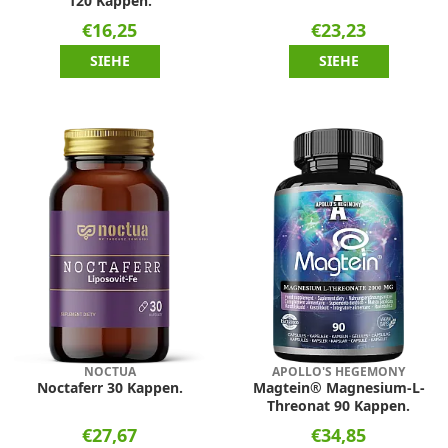
120 Kappen.
€16,25
€23,23
SIEHE
SIEHE
NOCTUA
APOLLO'S HEGEMONY
Noctaferr 30 Kappen.
Magtein® Magnesium-L-
Threonat 90 Kappen.
€27,67
€34,85