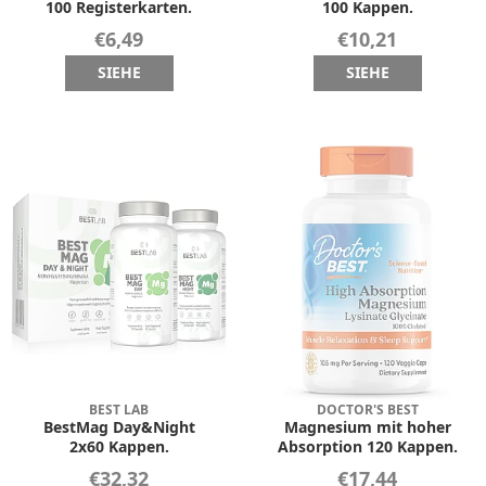
100 Registerkarten.
100 Kappen.
€6,49
€10,21
SIEHE
SIEHE
BEST LAB
DOCTOR'S BEST
BestMag Day&Night
Magnesium mit hoher
2x60 Kappen.
Absorption 120 Kappen.
€32,32
€17,44