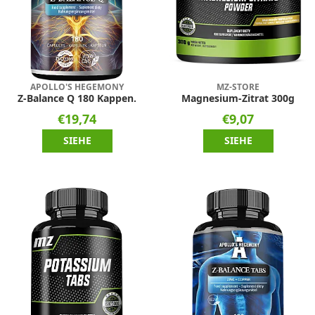
APOLLO'S HEGEMONY
MZ-STORE
Z-Balance Q 180 Kappen.
Magnesium-Zitrat 300g
€19,74
€9,07
SIEHE
SIEHE