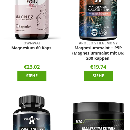
OWNWAI
APOLLO'S HEGEMONY
Magnesium 60 Kaps.
Magnesiummalat + P5P
(Magnesiummalat mit B6)
200 Kappen.
€23,02
€19,74
SIEHE
SIEHE