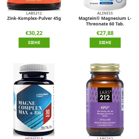
LABS212
ALINESS
Zink-Komplex-Pulver 45g
Magtein® Magnesium L-
Threonate 60 Tab.
€30,22
€27,88
SIEHE
SIEHE
HEPATICA
LABS212