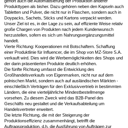
gehört auch die Automatisierung der Produktion anderer
Produkttypen als bisher. Dazu gehören neben den Kapseln auch
Tabletten und Pulver, die nicht nur in Flaschen, sondern auch in
Doypacks, Sachets, Sticks und Kartons verpackt werden.
Unser Ziel ist es, in der Lage zu sein, auf effiziente Weise relativ
große Chargen von Produkten nach jedem Kundenwunsch
herzustellen, sofern es sich um Nahrungsergänzungsmittel
handelt.
Vierte Richtung: Kooperationen mit Botschaftern. Schaffung
einer Produktlinie für Influencer, die im Shop von MZ-Store S.A.
verkauft wird. Dies wird die Werbemöglichkeiten des Shops und
der darin präsentierten Produkte deutlich erhöhen.
Die fünfte Richtung umfasst die Entwicklung des
Großhandelsverkaufs von Eigenmarken, nicht nur auf dem
polnischen Markt, sondern auch auf ausländischen Märkten -
einschließlich Verträgen für den Exklusivvertrieb in bestimmten
Ländern, die eine vierteljährliche Mindestbestellmenge
vorsehen. Zu diesem Zweck wird das B2B-Panel des
Geschäfts neu gestaltet und die Verkaufsabteilung um
Handelsvertreter erweitert.
Die letzte Richtung, die mit der Steigerung der
Produktionseffizienz zusammenhängt, betrifft die
Auftragsproduktion, d.h. die Ausführung von Aufträgen zur