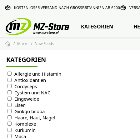
KOSTENLOSER VERSAND NACH GROSSBRITANNIEN AB £200
VERS
KATEGORIEN
HE
Marke
Now Foods
KATEGORIEN
Allergie und Histamin
Antioxidantien
Cordyceps
Cystein und NAC
Eingeweide
Eisen
Ginkgo biloba
Haare, Haut, Nägel
Komplexe
Kurkumin
Maca