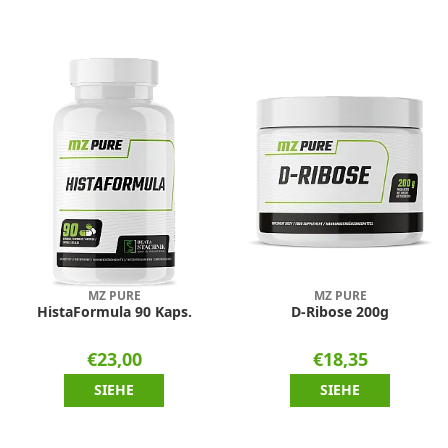
MZ PURE
MZ PURE
HistaFormula 90 Kaps.
D-Ribose 200g
€23,00
€18,35
SIEHE
SIEHE