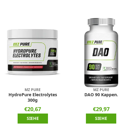
MZ PURE
MZ PURE
HydroPure Electrolytes
DAO 90 Kappen.
300g
€20,67
€29,97
SIEHE
SIEHE