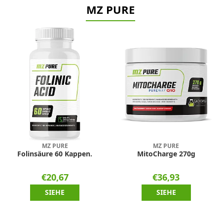
MZ PURE
MZ PURE
MZ PURE
Folinsäure 60 Kappen.
MitoCharge 270g
€20,67
€36,93
SIEHE
SIEHE