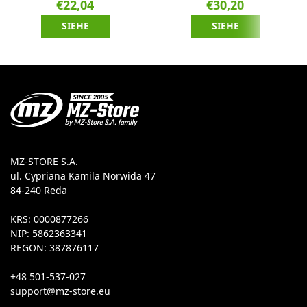
€22,04
€30,20
SIEHE
SIEHE
MZ-STORE S.A.
ul. Cypriana Kamila Norwida 47
84-240 Reda
KRS: 0000877266
NIP: 5862363341
REGON: 387876117
+48 501-537-027