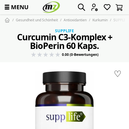
☰
MENU
Gesundheit und Schönheit
Antioxidantien
Kurkumin
SUPPLIFE
SUPPLIFE
Curcumin C3-Komplex +
BioPerin 60 Kaps.
0.00 (0-Bewertungen)
♡