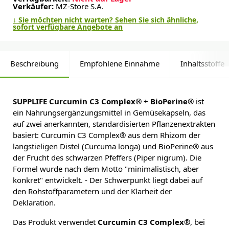
Verkäufer:
MZ-Store S.A.
↓ Sie möchten nicht warten? Sehen Sie sich ähnliche,
sofort verfügbare Angebote an
Beschreibung
Empfohlene Einnahme
Inhaltsstoffe
SUPPLIFE Curcumin C3 Complex® + BioPerine®
ist
ein Nahrungsergänzungsmittel in Gemüsekapseln, das
auf zwei anerkannten, standardisierten Pflanzenextrakten
basiert: Curcumin C3 Complex® aus dem Rhizom der
langstieligen Distel (Curcuma longa) und BioPerine® aus
der Frucht des schwarzen Pfeffers (Piper nigrum). Die
Formel wurde nach dem Motto "minimalistisch, aber
konkret" entwickelt. - Der Schwerpunkt liegt dabei auf
den Rohstoffparametern und der Klarheit der
Deklaration.
Das Produkt verwendet
Curcumin C3 Complex®
, bei